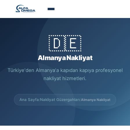
🇩🇪
Almanya Nakliyat
Türkiye'den Almanya'a kapıdan kapıya profesyonel
nakliyat hizmetleri.
Ana Sayfa
Nakliyat Güzergahları
/
/
Almanya Nakliyat