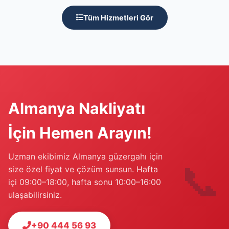
Tüm Hizmetleri Gör
Almanya Nakliyatı
İçin Hemen Arayın!
Uzman ekibimiz Almanya güzergahı için
📞
size özel fiyat ve çözüm sunsun. Hafta
içi 09:00–18:00, hafta sonu 10:00–16:00
ulaşabilirsiniz.
+90 444 56 93