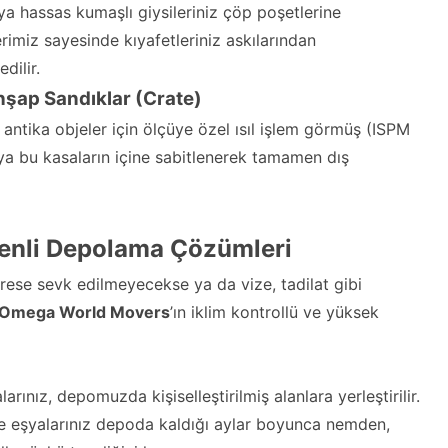
eya hassas kumaşlı giysileriniz çöp poşetlerine
erimiz sayesinde kıyafetleriniz askılarından
dilir.
hşap Sandıklar (Crate)
antika objeler için ölçüye özel ısıl işlem görmüş (ISPM
şya bu kasaların içine sabitlenerek tamamen dış
venli Depolama Çözümleri
rese sevk edilmeyecekse ya da vize, tadilat gibi
 Omega World Movers
’ın iklim kontrollü ve yüksek
ınız, depomuzda kişiselleştirilmiş alanlara yerleştirilir.
de eşyalarınız depoda kaldığı aylar boyunca nemden,