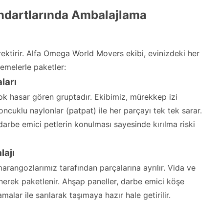
ndartlarında Ambalajlama
rektirir. Alfa Omega World Movers ekibi, evinizdeki her
zemelerle paketler:
ları
ok hasar gören gruptadır. Ekibimiz, mürekkep izi
ncuklu naylonlar (patpat) ile her parçayı tek tek sarar.
 darbe emici petlerin konulması sayesinde kırılma riski
lajı
rangozlarımız tarafından parçalarına ayrılır. Vida ve
nerek paketlenir. Ahşap paneller, darbe emici köşe
lar ile sarılarak taşımaya hazır hale getirilir.