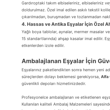
Gardıroptaki takım elbiseleriniz, elbiseleriniz v
doldurulmaz. Özel imal edilen askılı tekstil kolil
çıkarılmadan, buruşmadan ve tozlanmadan nakle
4. Hassas ve Antika Eşyalar İçin Özel A
Yağlı boya tablolar, aynalar, mermer masalar ve 
15 standartlarında) ahşap kasalar imal edilir. E
etkenlerden izole edilir.
Ambalajlanan Eşyalar İçin Gü
Eşyalarınız paketlendikten sonra hemen yeni ad
süreçlerden dolayı beklemesi gerekiyorsa,
Alfa
güvenlikli depoları hizmetinizdedir.
Profesyonelce ambalajlanan ve etiketlenen eşyalar
Kullanılan kaliteli Ambalaj Malzemeleri sayesin