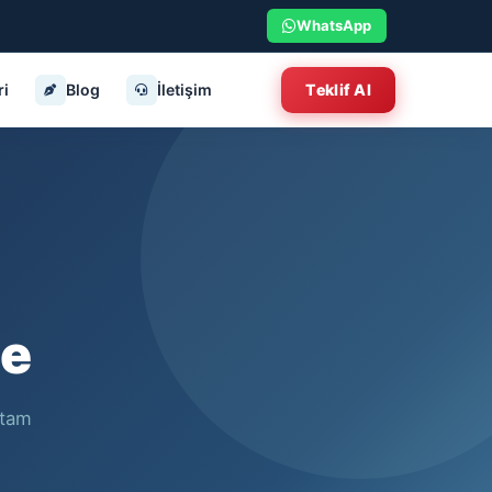
WhatsApp
ri
Blog
İletişim
Teklif Al
me
 tam