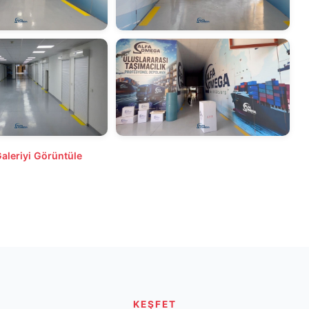
leriyi Görüntüle
KEŞFET