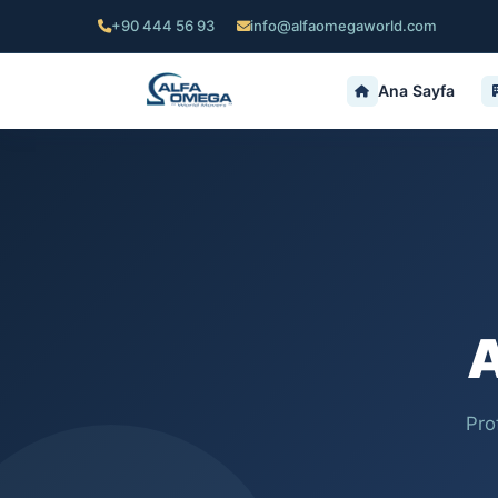
+90 444 56 93
info@alfaomegaworld.com
Ana Sayfa
A
Pro