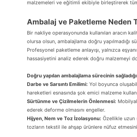
malzemeleri ve eğitimli ekibiyle birleştirerek tüm 
Ambalaj ve Paketleme Neden T
Bir nakliye operasyonunda kullanılan aracın kal
olursa olsun, ambalajlama doğru yapılmadığı sür
Profesyonel paketleme anlayışı, yalnızca eşyanın
hassasiyetini analiz ederek doğru malzemeyi do
Doğru yapılan ambalajlama sürecinin sağladığı 
Darbe ve Sarsıntı Emilimi:
Yol boyunca oluşabil
hareketleri esnasında şok emici malzeme kullanı
Sürtünme ve Çizilmelerin Önlenmesi:
Mobilyala
ederek deforme olmasını engeller.
Hijyen, Nem ve Toz İzolasyonu:
Özellikle uzun 
tozların tekstil ile ahşap ürünlere nüfuz etmesi