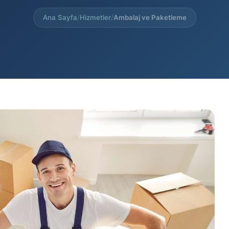
Ana Sayfa
/
Hizmetler
/
Ambalaj ve Paketleme